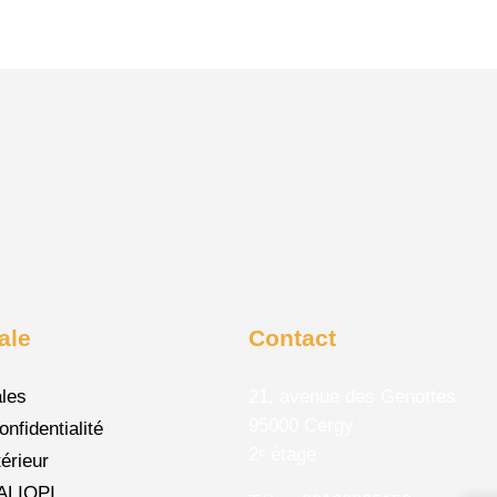
ale
Contact
ales
21, avenue des Genottes
95000 Cergy
onfidentialité
2ᵉ étage
érieur
UALIOPI