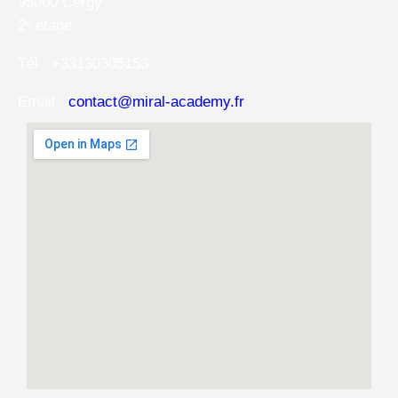
95000 Cergy
2ᵉ étage
Tél : +33130305153
Email :
contact@miral-academy.fr