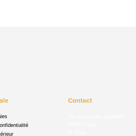
ale
Contact
ales
21, avenue des Genottes
95000 Cergy
onfidentialité
2ᵉ étage
érieur