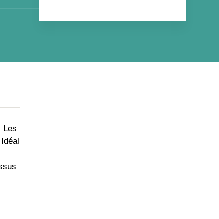
. Les
 Idéal
essus